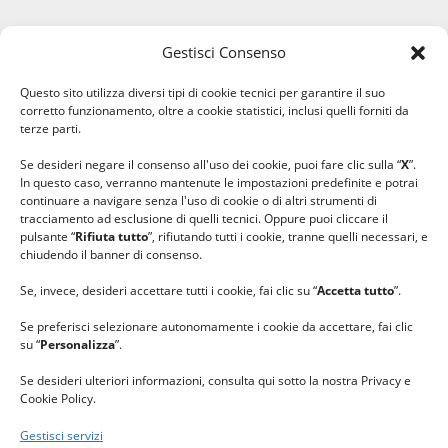
Gestisci Consenso
#ilfilocheunisce
Questo sito utilizza diversi tipi di cookie tecnici per garantire il suo
#lanaterapia
corretto funzionamento, oltre a cookie statistici, inclusi quelli forniti da
#gomitolorosa
terze parti.
#ilcaloredellempatia
Se desideri negare il consenso all'uso dei cookie, puoi fare clic sulla “
X
”.
In questo caso, verranno mantenute le impostazioni predefinite e potrai
continuare a navigare senza l'uso di cookie o di altri strumenti di
tracciamento ad esclusione di quelli tecnici. Oppure puoi cliccare il
pulsante “
Rifiuta tutto
”, rifiutando tutti i cookie, tranne quelli necessari, e
chiudendo il banner di consenso.
Se, invece, desideri accettare tutti i cookie, fai clic su “
Accetta tutto
”.
Se preferisci selezionare autonomamente i cookie da accettare, fai clic
su “
Personalizza
”.
Se desideri ulteriori informazioni, consulta qui sotto la nostra Privacy e
Cookie Policy.
Gestisci servizi
GRAZIE al team di REVIEWBOX