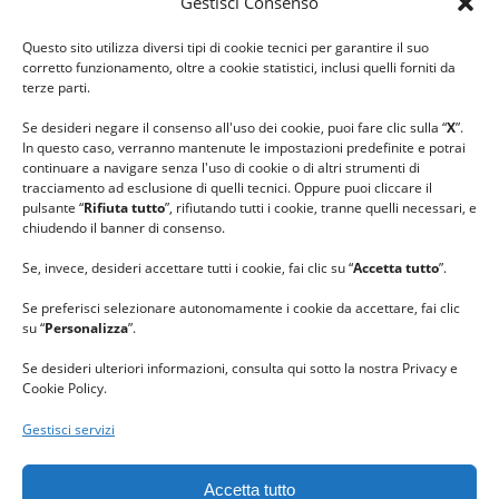
Gestisci Consenso
#ilfilocheunisce
Questo sito utilizza diversi tipi di cookie tecnici per garantire il suo
#lanaterapia
corretto funzionamento, oltre a cookie statistici, inclusi quelli forniti da
#gomitolorosa
terze parti.
#ilcaloredellempatia
Se desideri negare il consenso all'uso dei cookie, puoi fare clic sulla “
X
”.
In questo caso, verranno mantenute le impostazioni predefinite e potrai
continuare a navigare senza l'uso di cookie o di altri strumenti di
tracciamento ad esclusione di quelli tecnici. Oppure puoi cliccare il
pulsante “
Rifiuta tutto
”, rifiutando tutti i cookie, tranne quelli necessari, e
chiudendo il banner di consenso.
Se, invece, desideri accettare tutti i cookie, fai clic su “
Accetta tutto
”.
Se preferisci selezionare autonomamente i cookie da accettare, fai clic
su “
Personalizza
”.
Se desideri ulteriori informazioni, consulta qui sotto la nostra Privacy e
Cookie Policy.
Gestisci servizi
GRAZIE al team di REVIEWBOX
per il riconoscimento ricevuto.
Accetta tutto