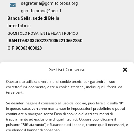
segreteria@gomitolorosa.org
gomitolorosa@pec.it
Banca Sella, sede di Biella
Intestato a:
GOMITOLO ROSA ENTE FILANTROPICO
IBAN IT68Z0326822310052210652850
C.F. 90063400023
Gestisci Consenso
#ilfilocheunisce
Questo sito utilizza diversi tipi di cookie tecnici per garantire il suo
#lanaterapia
corretto funzionamento, oltre a cookie statistici, inclusi quelli forniti da
#gomitolorosa
terze parti.
#ilcaloredellempatia
Se desideri negare il consenso all'uso dei cookie, puoi fare clic sulla “
X
”.
In questo caso, verranno mantenute le impostazioni predefinite e potrai
continuare a navigare senza l'uso di cookie o di altri strumenti di
tracciamento ad esclusione di quelli tecnici. Oppure puoi cliccare il
pulsante “
Rifiuta tutto
”, rifiutando tutti i cookie, tranne quelli necessari, e
chiudendo il banner di consenso.