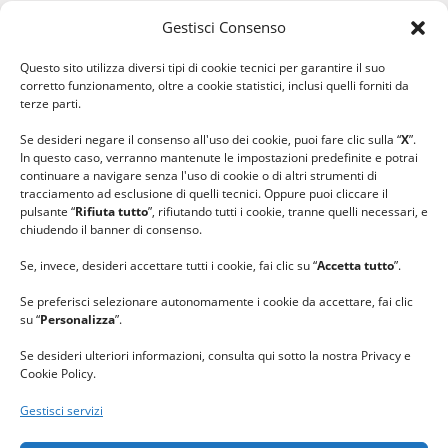
Gestisci Consenso
#ilfilocheunisce
Questo sito utilizza diversi tipi di cookie tecnici per garantire il suo
#lanaterapia
corretto funzionamento, oltre a cookie statistici, inclusi quelli forniti da
#gomitolorosa
terze parti.
#ilcaloredellempatia
Se desideri negare il consenso all'uso dei cookie, puoi fare clic sulla “
X
”.
In questo caso, verranno mantenute le impostazioni predefinite e potrai
continuare a navigare senza l'uso di cookie o di altri strumenti di
tracciamento ad esclusione di quelli tecnici. Oppure puoi cliccare il
pulsante “
Rifiuta tutto
”, rifiutando tutti i cookie, tranne quelli necessari, e
chiudendo il banner di consenso.
Se, invece, desideri accettare tutti i cookie, fai clic su “
Accetta tutto
”.
Se preferisci selezionare autonomamente i cookie da accettare, fai clic
su “
Personalizza
”.
Se desideri ulteriori informazioni, consulta qui sotto la nostra Privacy e
Cookie Policy.
Gestisci servizi
GRAZIE al team di REVIEWBOX
per il riconoscimento ricevuto.