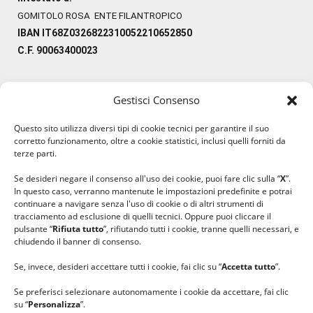
GOMITOLO ROSA ENTE FILANTROPICO
IBAN IT68Z0326822310052210652850
C.F. 90063400023
Gestisci Consenso
#ilfilocheunisce
Questo sito utilizza diversi tipi di cookie tecnici per garantire il suo
#lanaterapia
corretto funzionamento, oltre a cookie statistici, inclusi quelli forniti da
#gomitolorosa
terze parti.
#ilcaloredellempatia
Se desideri negare il consenso all'uso dei cookie, puoi fare clic sulla “
X
”.
In questo caso, verranno mantenute le impostazioni predefinite e potrai
continuare a navigare senza l'uso di cookie o di altri strumenti di
tracciamento ad esclusione di quelli tecnici. Oppure puoi cliccare il
pulsante “
Rifiuta tutto
”, rifiutando tutti i cookie, tranne quelli necessari, e
chiudendo il banner di consenso.
Se, invece, desideri accettare tutti i cookie, fai clic su “
Accetta tutto
”.
Se preferisci selezionare autonomamente i cookie da accettare, fai clic
su “
Personalizza
”.