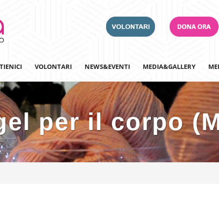
TIENICI
VOLONTARI
NEWS&EVENTI
MEDIA&GALLERY
ME
el per il corpo (
Adotta un Ospedale
Team Building
Iscriviti alla nostra n