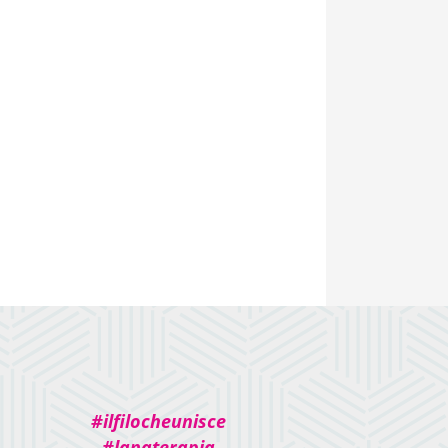
#ilfilocheunisce
#lanaterapia