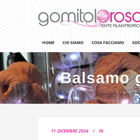
HOME
CHI SIAMO
COSA FACCIAMO
SOS
Balsamo g
Lanaterapia
Ricerca
Sensibilizzazione
Lana&Gomitoli
Giornata della Lana
11 DICEMBRE 2024
IN
Gomitolorosa4ARTS