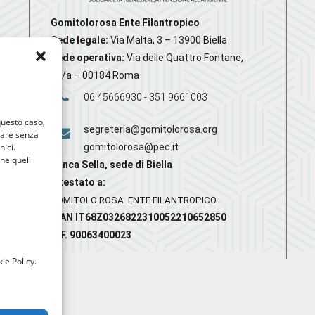
Gomitolorosa Ente Filantropico
Sede legale:
Via Malta, 3 – 13900 Biella
Sede operativa:
Via delle Quattro Fontane,
20/a – 00184 Roma
06 45666930 - 351 9661003
 questo caso,
segreteria@gomitolorosa.org
gare senza
nici.
gomitolorosa@pec.it
nne quelli
Banca Sella, sede di Biella
Intestato a:
GOMITOLO ROSA ENTE FILANTROPICO
IBAN IT68Z0326822310052210652850
C.F. 90063400023
ie Policy.