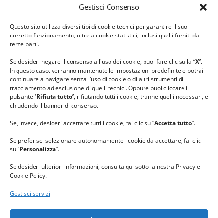
Gestisci Consenso
#ilfilocheunisce
Questo sito utilizza diversi tipi di cookie tecnici per garantire il suo
#lanaterapia
corretto funzionamento, oltre a cookie statistici, inclusi quelli forniti da
#gomitolorosa
terze parti.
#ilcaloredellempatia
Se desideri negare il consenso all'uso dei cookie, puoi fare clic sulla “
X
”.
In questo caso, verranno mantenute le impostazioni predefinite e potrai
continuare a navigare senza l'uso di cookie o di altri strumenti di
tracciamento ad esclusione di quelli tecnici. Oppure puoi cliccare il
pulsante “
Rifiuta tutto
”, rifiutando tutti i cookie, tranne quelli necessari, e
chiudendo il banner di consenso.
Se, invece, desideri accettare tutti i cookie, fai clic su “
Accetta tutto
”.
Se preferisci selezionare autonomamente i cookie da accettare, fai clic
su “
Personalizza
”.
Se desideri ulteriori informazioni, consulta qui sotto la nostra Privacy e
Cookie Policy.
Gestisci servizi
GRAZIE al team di REVIEWBOX
per il riconoscimento ricevuto.