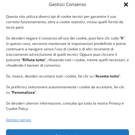
Gestisci Consenso
#ilfilocheunisce
Questo sito utilizza diversi tipi di cookie tecnici per garantire il suo
#lanaterapia
corretto funzionamento, oltre a cookie statistici, inclusi quelli forniti da
#gomitolorosa
terze parti.
#ilcaloredellempatia
Se desideri negare il consenso all'uso dei cookie, puoi fare clic sulla “
X
”.
In questo caso, verranno mantenute le impostazioni predefinite e potrai
continuare a navigare senza l'uso di cookie o di altri strumenti di
tracciamento ad esclusione di quelli tecnici. Oppure puoi cliccare il
pulsante “
Rifiuta tutto
”, rifiutando tutti i cookie, tranne quelli necessari, e
chiudendo il banner di consenso.
Se, invece, desideri accettare tutti i cookie, fai clic su “
Accetta tutto
”.
Se preferisci selezionare autonomamente i cookie da accettare, fai clic
su “
Personalizza
”.
Se desideri ulteriori informazioni, consulta qui sotto la nostra Privacy e
Cookie Policy.
Gestisci servizi
GRAZIE al team di REVIEWBOX
per il riconoscimento ricevuto.