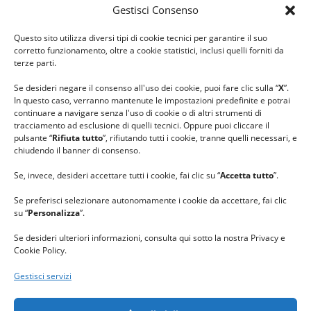
Gestisci Consenso
#ilfilocheunisce
Questo sito utilizza diversi tipi di cookie tecnici per garantire il suo
#lanaterapia
corretto funzionamento, oltre a cookie statistici, inclusi quelli forniti da
#gomitolorosa
terze parti.
#ilcaloredellempatia
Se desideri negare il consenso all'uso dei cookie, puoi fare clic sulla “
X
”.
In questo caso, verranno mantenute le impostazioni predefinite e potrai
continuare a navigare senza l'uso di cookie o di altri strumenti di
tracciamento ad esclusione di quelli tecnici. Oppure puoi cliccare il
pulsante “
Rifiuta tutto
”, rifiutando tutti i cookie, tranne quelli necessari, e
chiudendo il banner di consenso.
Se, invece, desideri accettare tutti i cookie, fai clic su “
Accetta tutto
”.
Se preferisci selezionare autonomamente i cookie da accettare, fai clic
su “
Personalizza
”.
Se desideri ulteriori informazioni, consulta qui sotto la nostra Privacy e
Cookie Policy.
Gestisci servizi
GRAZIE al team di REVIEWBOX
per il riconoscimento ricevuto.