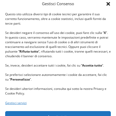
Gestisci Consenso
#ilfilocheunisce
Questo sito utilizza diversi tipi di cookie tecnici per garantire il suo
#lanaterapia
corretto funzionamento, oltre a cookie statistici, inclusi quelli forniti da
#gomitolorosa
terze parti.
#ilcaloredellempatia
Se desideri negare il consenso all'uso dei cookie, puoi fare clic sulla “
X
”.
In questo caso, verranno mantenute le impostazioni predefinite e potrai
continuare a navigare senza l'uso di cookie o di altri strumenti di
tracciamento ad esclusione di quelli tecnici. Oppure puoi cliccare il
pulsante “
Rifiuta tutto
”, rifiutando tutti i cookie, tranne quelli necessari, e
chiudendo il banner di consenso.
Se, invece, desideri accettare tutti i cookie, fai clic su “
Accetta tutto
”.
Se preferisci selezionare autonomamente i cookie da accettare, fai clic
su “
Personalizza
”.
Se desideri ulteriori informazioni, consulta qui sotto la nostra Privacy e
Cookie Policy.
Gestisci servizi
GRAZIE al team di REVIEWBOX
per il riconoscimento ricevuto.