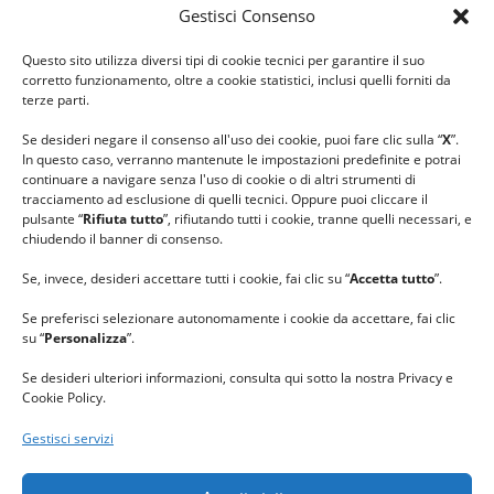
Gestisci Consenso
#ilfilocheunisce
Questo sito utilizza diversi tipi di cookie tecnici per garantire il suo
#lanaterapia
corretto funzionamento, oltre a cookie statistici, inclusi quelli forniti da
#gomitolorosa
terze parti.
#ilcaloredellempatia
Se desideri negare il consenso all'uso dei cookie, puoi fare clic sulla “
X
”.
In questo caso, verranno mantenute le impostazioni predefinite e potrai
continuare a navigare senza l'uso di cookie o di altri strumenti di
tracciamento ad esclusione di quelli tecnici. Oppure puoi cliccare il
pulsante “
Rifiuta tutto
”, rifiutando tutti i cookie, tranne quelli necessari, e
chiudendo il banner di consenso.
Se, invece, desideri accettare tutti i cookie, fai clic su “
Accetta tutto
”.
Se preferisci selezionare autonomamente i cookie da accettare, fai clic
su “
Personalizza
”.
Se desideri ulteriori informazioni, consulta qui sotto la nostra Privacy e
Cookie Policy.
Gestisci servizi
GRAZIE al team di REVIEWBOX
per il riconoscimento ricevuto.