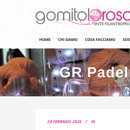
HOME
CHI SIAMO
COSA FACCIAMO
SOS
GR Padel 
Lanaterapia
Ricerca
Sensibilizzazione
Lana&Gomitoli
Giornata della Lana
24 FEBBRAIO 2026
IN
Gomitolorosa4ARTS