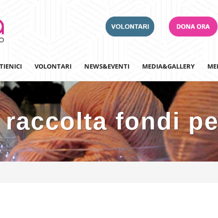
TIENICI
VOLONTARI
NEWS&EVENTI
MEDIA&GALLERY
ME
raccolta fondi pe
Adotta un Ospedale
Team Building
Iscriviti alla nostra n