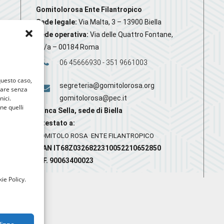
Gomitolorosa Ente Filantropico
Sede legale:
Via Malta, 3 – 13900 Biella
Sede operativa:
Via delle Quattro Fontane,
20/a – 00184 Roma
06 45666930 - 351 9661003
 questo caso,
segreteria@gomitolorosa.org
gare senza
nici.
gomitolorosa@pec.it
nne quelli
Banca Sella, sede di Biella
Intestato a:
GOMITOLO ROSA ENTE FILANTROPICO
IBAN IT68Z0326822310052210652850
C.F. 90063400023
ie Policy.