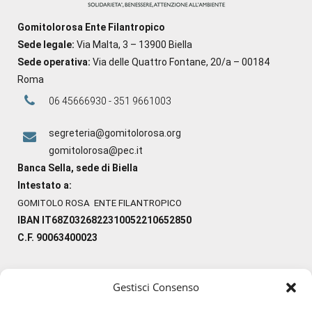
Gomitolorosa Ente Filantropico
Sede legale:
Via Malta, 3 – 13900 Biella
Sede operativa:
Via delle Quattro Fontane, 20/a – 00184
Roma
06 45666930 - 351 9661003
segreteria@gomitolorosa.org
gomitolorosa@pec.it
Banca Sella, sede di Biella
Intestato a:
GOMITOLO ROSA ENTE FILANTROPICO
IBAN IT68Z0326822310052210652850
C.F. 90063400023
Gestisci Consenso
#ilfilocheunisce