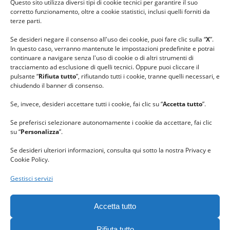
Questo sito utilizza diversi tipi di cookie tecnici per garantire il suo
#lanaterapia
corretto funzionamento, oltre a cookie statistici, inclusi quelli forniti da
#gomitolorosa
terze parti.
#ilcaloredellempatia
Se desideri negare il consenso all'uso dei cookie, puoi fare clic sulla “
X
”.
In questo caso, verranno mantenute le impostazioni predefinite e potrai
continuare a navigare senza l'uso di cookie o di altri strumenti di
tracciamento ad esclusione di quelli tecnici. Oppure puoi cliccare il
pulsante “
Rifiuta tutto
”, rifiutando tutti i cookie, tranne quelli necessari, e
chiudendo il banner di consenso.
Se, invece, desideri accettare tutti i cookie, fai clic su “
Accetta tutto
”.
Se preferisci selezionare autonomamente i cookie da accettare, fai clic
su “
Personalizza
”.
Se desideri ulteriori informazioni, consulta qui sotto la nostra Privacy e
Cookie Policy.
Gestisci servizi
GRAZIE al team di REVIEWBOX
per il riconoscimento ricevuto.
Accetta tutto
Rifiuta tutto