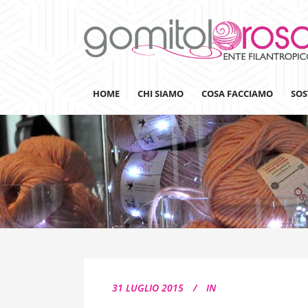
HOME
CHI SIAMO
COSA FACCIAMO
SOS
Lanaterapia
Ricerca
Sensibilizzazione
Lana&Gomitoli
Giornata della Lana
31 LUGLIO 2015
IN
Gomitolorosa4ARTS