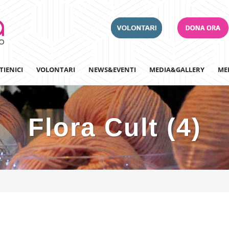
TIENICI
VOLONTARI
NEWS&EVENTI
MEDIA&GALLERY
ME
Flora Cult (4)
Adotta un Ospedale
Team Building
Iscriviti alla nostra n