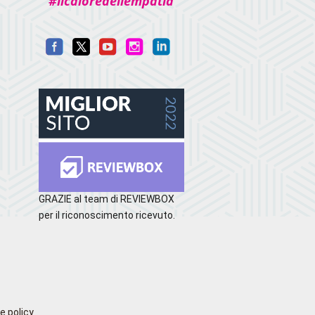
#ilcaloredellempatia
GRAZIE al team di REVIEWBOX
per il riconoscimento ricevuto.
e policy