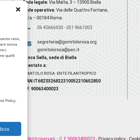
Sede legale:
Via Malta, 3 – 13900 Biella
Sede operativa:
Via delle Quattro Fontane,
20/a – 00184 Roma
06 45666930 - 351 9661003
 questo caso,
segreteria@gomitolorosa.org
gare senza
nici.
gomitolorosa@pec.it
nne quelli
Banca Sella, sede di Biella
Intestato a:
GOMITOLO ROSA ENTE FILANTROPICO
IBAN IT68Z0326822310052210652850
C.F. 90063400023
ie Policy.
lizza
rosa. Tutti i diritti riservati. - C. F. 90063400023 -
Privacy policy
-
Cooki