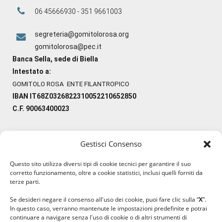
06 45666930 - 351 9661003
segreteria@gomitolorosa.org
gomitolorosa@pec.it
Banca Sella, sede di Biella
Intestato a:
GOMITOLO ROSA ENTE FILANTROPICO
IBAN IT68Z0326822310052210652850
C.F. 90063400023
Gestisci Consenso
#ilfilocheunisce
Questo sito utilizza diversi tipi di cookie tecnici per garantire il suo
#lanaterapia
corretto funzionamento, oltre a cookie statistici, inclusi quelli forniti da
#gomitolorosa
terze parti.
#ilcaloredellempatia
Se desideri negare il consenso all'uso dei cookie, puoi fare clic sulla “
X
”.
In questo caso, verranno mantenute le impostazioni predefinite e potrai
continuare a navigare senza l'uso di cookie o di altri strumenti di