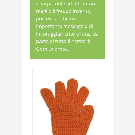
sciarpa, utile ad affrontare
meglio il freddo inverno,
porterà anche un
importante messaggio di
incoraggiamento e forza da
parte di tutto il network
Gomitolorosa.