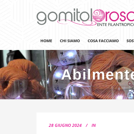
HOME
CHI SIAMO
COSA FACCIAMO
SOS
Abilment
Lanaterapia
Ricerca
Sensibilizzazione
Lana&Gomitoli
Giornata della Lana
28 GIUGNO 2024
IN
Gomitolorosa4ARTS