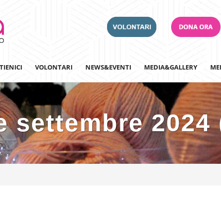
TIENICI
VOLONTARI
NEWS&EVENTI
MEDIA&GALLERY
ME
e settembre 2024 
Adotta un Ospedale
Team Building
Iscriviti alla nostra n