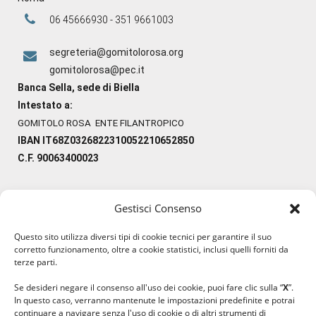
06 45666930 - 351 9661003
segreteria@gomitolorosa.org
gomitolorosa@pec.it
Banca Sella, sede di Biella
Intestato a:
GOMITOLO ROSA ENTE FILANTROPICO
IBAN IT68Z0326822310052210652850
C.F. 90063400023
Gestisci Consenso
#ilfilocheunisce
Questo sito utilizza diversi tipi di cookie tecnici per garantire il suo
#lanaterapia
corretto funzionamento, oltre a cookie statistici, inclusi quelli forniti da
#gomitolorosa
terze parti.
#ilcaloredellempatia
Se desideri negare il consenso all'uso dei cookie, puoi fare clic sulla “
X
”.
In questo caso, verranno mantenute le impostazioni predefinite e potrai
continuare a navigare senza l'uso di cookie o di altri strumenti di