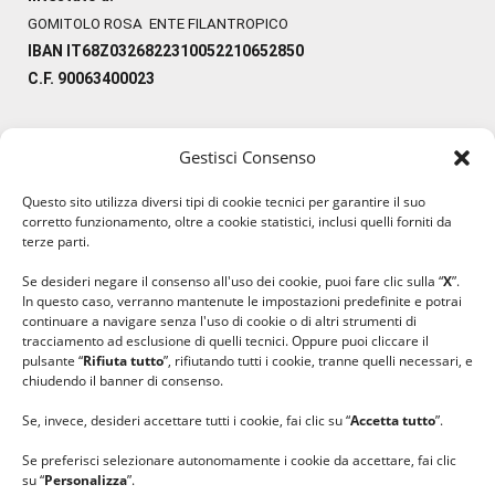
GOMITOLO ROSA ENTE FILANTROPICO
IBAN IT68Z0326822310052210652850
C.F. 90063400023
Gestisci Consenso
#ilfilocheunisce
Questo sito utilizza diversi tipi di cookie tecnici per garantire il suo
#lanaterapia
corretto funzionamento, oltre a cookie statistici, inclusi quelli forniti da
#gomitolorosa
terze parti.
#ilcaloredellempatia
Se desideri negare il consenso all'uso dei cookie, puoi fare clic sulla “
X
”.
In questo caso, verranno mantenute le impostazioni predefinite e potrai
continuare a navigare senza l'uso di cookie o di altri strumenti di
tracciamento ad esclusione di quelli tecnici. Oppure puoi cliccare il
pulsante “
Rifiuta tutto
”, rifiutando tutti i cookie, tranne quelli necessari, e
chiudendo il banner di consenso.
Se, invece, desideri accettare tutti i cookie, fai clic su “
Accetta tutto
”.
Se preferisci selezionare autonomamente i cookie da accettare, fai clic
su “
Personalizza
”.