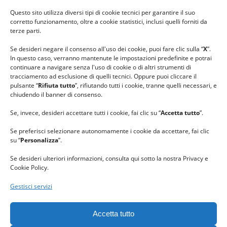
#ilfilocheunisce
Questo sito utilizza diversi tipi di cookie tecnici per garantire il suo
#lanaterapia
corretto funzionamento, oltre a cookie statistici, inclusi quelli forniti da
#gomitolorosa
terze parti.
#ilcaloredellempatia
Se desideri negare il consenso all'uso dei cookie, puoi fare clic sulla “
X
”.
In questo caso, verranno mantenute le impostazioni predefinite e potrai
continuare a navigare senza l'uso di cookie o di altri strumenti di
tracciamento ad esclusione di quelli tecnici. Oppure puoi cliccare il
pulsante “
Rifiuta tutto
”, rifiutando tutti i cookie, tranne quelli necessari, e
chiudendo il banner di consenso.
Se, invece, desideri accettare tutti i cookie, fai clic su “
Accetta tutto
”.
Se preferisci selezionare autonomamente i cookie da accettare, fai clic
su “
Personalizza
”.
Se desideri ulteriori informazioni, consulta qui sotto la nostra Privacy e
Cookie Policy.
Gestisci servizi
GRAZIE al team di REVIEWBOX
per il riconoscimento ricevuto.
Accetta tutto