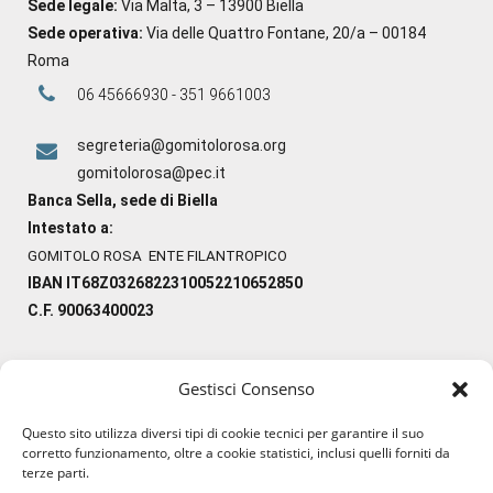
Sede legale:
Via Malta, 3 – 13900 Biella
Sede operativa:
Via delle Quattro Fontane, 20/a – 00184
Roma
06 45666930 - 351 9661003
segreteria@gomitolorosa.org
gomitolorosa@pec.it
Banca Sella, sede di Biella
Intestato a:
GOMITOLO ROSA ENTE FILANTROPICO
IBAN IT68Z0326822310052210652850
C.F. 90063400023
Gestisci Consenso
#ilfilocheunisce
Questo sito utilizza diversi tipi di cookie tecnici per garantire il suo
#lanaterapia
corretto funzionamento, oltre a cookie statistici, inclusi quelli forniti da
#gomitolorosa
terze parti.