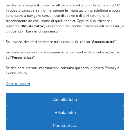
#ilcaloredellempatia
Se desideri negare il consenso all'uso dei cookie, puoi fare clic sulla “
X
”.
In questo caso, verranno mantenute le impostazioni predefinite e potrai
continuare a navigare senza l'uso di cookie o di altri strumenti di
tracciamento ad esclusione di quelli tecnici. Oppure puoi cliccare il
pulsante “
Rifiuta tutto
”, rifiutando tutti i cookie, tranne quelli necessari, e
chiudendo il banner di consenso.
Se, invece, desideri accettare tutti i cookie, fai clic su “
Accetta tutto
”.
Se preferisci selezionare autonomamente i cookie da accettare, fai clic
su “
Personalizza
”.
Se desideri ulteriori informazioni, consulta qui sotto la nostra Privacy e
Cookie Policy.
Gestisci servizi
GRAZIE al team di REVIEWBOX
per il riconoscimento ricevuto.
Accetta tutto
Rifiuta tutto
Personalizza