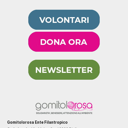
Gomitolorosa Ente Filantropico