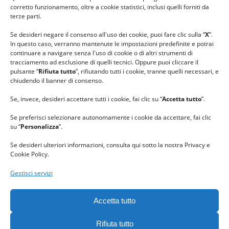
#lanaterapia
corretto funzionamento, oltre a cookie statistici, inclusi quelli forniti da
#gomitolorosa
terze parti.
#ilcaloredellempatia
Se desideri negare il consenso all'uso dei cookie, puoi fare clic sulla “
X
”.
In questo caso, verranno mantenute le impostazioni predefinite e potrai
continuare a navigare senza l'uso di cookie o di altri strumenti di
tracciamento ad esclusione di quelli tecnici. Oppure puoi cliccare il
pulsante “
Rifiuta tutto
”, rifiutando tutti i cookie, tranne quelli necessari, e
chiudendo il banner di consenso.
Se, invece, desideri accettare tutti i cookie, fai clic su “
Accetta tutto
”.
Se preferisci selezionare autonomamente i cookie da accettare, fai clic
su “
Personalizza
”.
Se desideri ulteriori informazioni, consulta qui sotto la nostra Privacy e
Cookie Policy.
Gestisci servizi
GRAZIE al team di REVIEWBOX
per il riconoscimento ricevuto.
Accetta tutto
Rifiuta tutto