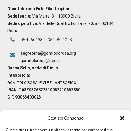
Gomitolorosa Ente Filantropico
Sede legale:
Via Malta, 3 – 13900 Biella
Sede operativa:
Via delle Quattro Fontane, 20/a – 00184
Roma
06 45666930 - 351 9661003
segreteria@gomitolorosa.org
gomitolorosa@pec.it
Banca Sella, sede di Biella
Intestato a:
GOMITOLO ROSA ENTE FILANTROPICO
IBAN IT68Z0326822310052210652850
C.F. 90063400023
Gestisci Consenso
#ilfilocheunisce
Questo sito utilizza diversi tipi di cookie tecnici per garantire il suo