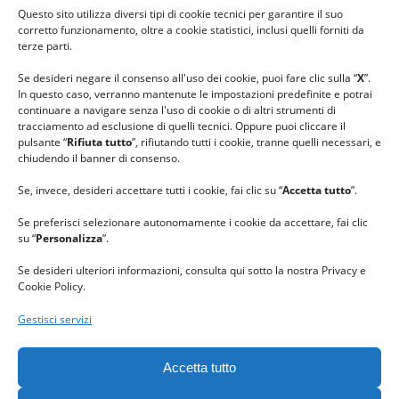
Questo sito utilizza diversi tipi di cookie tecnici per garantire il suo
#lanaterapia
corretto funzionamento, oltre a cookie statistici, inclusi quelli forniti da
#gomitolorosa
terze parti.
#ilcaloredellempatia
Se desideri negare il consenso all'uso dei cookie, puoi fare clic sulla “
X
”.
In questo caso, verranno mantenute le impostazioni predefinite e potrai
continuare a navigare senza l'uso di cookie o di altri strumenti di
tracciamento ad esclusione di quelli tecnici. Oppure puoi cliccare il
pulsante “
Rifiuta tutto
”, rifiutando tutti i cookie, tranne quelli necessari, e
chiudendo il banner di consenso.
Se, invece, desideri accettare tutti i cookie, fai clic su “
Accetta tutto
”.
Se preferisci selezionare autonomamente i cookie da accettare, fai clic
su “
Personalizza
”.
Se desideri ulteriori informazioni, consulta qui sotto la nostra Privacy e
Cookie Policy.
Gestisci servizi
GRAZIE al team di REVIEWBOX
per il riconoscimento ricevuto.
Accetta tutto