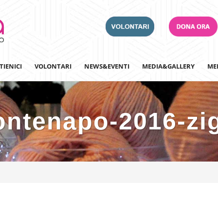
TIENICI
VOLONTARI
NEWS&EVENTI
MEDIA&GALLERY
ME
ontenapo-2016-zi
Adotta un Ospedale
Team Building
Iscriviti alla nostra n