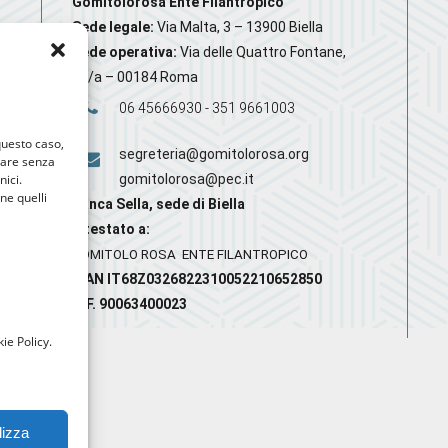
Gomitolorosa Ente Filantropico
Sede legale:
Via Malta, 3 – 13900 Biella
Sede operativa:
Via delle Quattro Fontane,
20/a – 00184 Roma
06 45666930 - 351 9661003
 questo caso,
segreteria@gomitolorosa.org
gare senza
nici.
gomitolorosa@pec.it
nne quelli
Banca Sella, sede di Biella
Intestato a:
GOMITOLO ROSA ENTE FILANTROPICO
IBAN IT68Z0326822310052210652850
C.F. 90063400023
ie Policy.
lizza