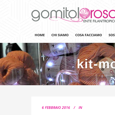
HOME
CHI SIAMO
COSA FACCIAMO
SOS
kit-m
Lanaterapia
Ricerca
Sensibilizzazione
Lana&Gomitoli
Giornata della Lana
6 FEBBRAIO 2016
IN
Gomitolorosa4ARTS