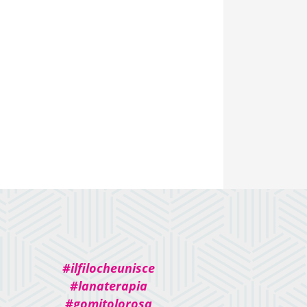
#ilfilocheunisce
#lanaterapia
#gomitolorosa