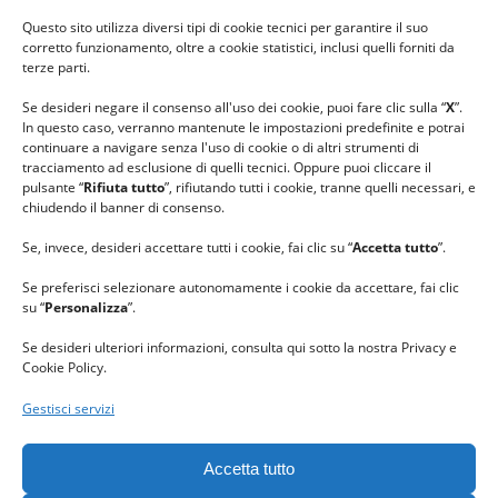
#ilfilocheunisce
Questo sito utilizza diversi tipi di cookie tecnici per garantire il suo
#lanaterapia
corretto funzionamento, oltre a cookie statistici, inclusi quelli forniti da
#gomitolorosa
terze parti.
#ilcaloredellempatia
Se desideri negare il consenso all'uso dei cookie, puoi fare clic sulla “
X
”.
In questo caso, verranno mantenute le impostazioni predefinite e potrai
continuare a navigare senza l'uso di cookie o di altri strumenti di
tracciamento ad esclusione di quelli tecnici. Oppure puoi cliccare il
pulsante “
Rifiuta tutto
”, rifiutando tutti i cookie, tranne quelli necessari, e
chiudendo il banner di consenso.
Se, invece, desideri accettare tutti i cookie, fai clic su “
Accetta tutto
”.
Se preferisci selezionare autonomamente i cookie da accettare, fai clic
su “
Personalizza
”.
Se desideri ulteriori informazioni, consulta qui sotto la nostra Privacy e
Cookie Policy.
Gestisci servizi
GRAZIE al team di REVIEWBOX
per il riconoscimento ricevuto.
Accetta tutto