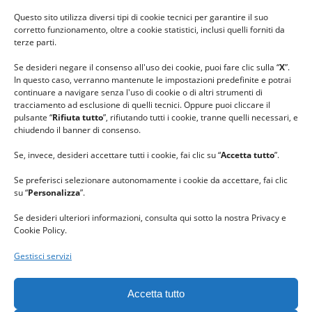
#ilfilocheunisce
Questo sito utilizza diversi tipi di cookie tecnici per garantire il suo
#lanaterapia
corretto funzionamento, oltre a cookie statistici, inclusi quelli forniti da
#gomitolorosa
terze parti.
#ilcaloredellempatia
Se desideri negare il consenso all'uso dei cookie, puoi fare clic sulla “
X
”.
In questo caso, verranno mantenute le impostazioni predefinite e potrai
continuare a navigare senza l'uso di cookie o di altri strumenti di
tracciamento ad esclusione di quelli tecnici. Oppure puoi cliccare il
pulsante “
Rifiuta tutto
”, rifiutando tutti i cookie, tranne quelli necessari, e
chiudendo il banner di consenso.
Se, invece, desideri accettare tutti i cookie, fai clic su “
Accetta tutto
”.
Se preferisci selezionare autonomamente i cookie da accettare, fai clic
su “
Personalizza
”.
Se desideri ulteriori informazioni, consulta qui sotto la nostra Privacy e
Cookie Policy.
Gestisci servizi
GRAZIE al team di REVIEWBOX
per il riconoscimento ricevuto.
Accetta tutto