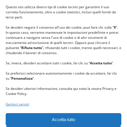
#ilfilocheunisce
Questo sito utilizza diversi tipi di cookie tecnici per garantire il suo
#lanaterapia
corretto funzionamento, oltre a cookie statistici, inclusi quelli forniti da
#gomitolorosa
terze parti.
#ilcaloredellempatia
Se desideri negare il consenso all'uso dei cookie, puoi fare clic sulla “
X
”.
In questo caso, verranno mantenute le impostazioni predefinite e potrai
continuare a navigare senza l'uso di cookie o di altri strumenti di
tracciamento ad esclusione di quelli tecnici. Oppure puoi cliccare il
pulsante “
Rifiuta tutto
”, rifiutando tutti i cookie, tranne quelli necessari, e
chiudendo il banner di consenso.
Se, invece, desideri accettare tutti i cookie, fai clic su “
Accetta tutto
”.
Se preferisci selezionare autonomamente i cookie da accettare, fai clic
su “
Personalizza
”.
Se desideri ulteriori informazioni, consulta qui sotto la nostra Privacy e
Cookie Policy.
Gestisci servizi
GRAZIE al team di REVIEWBOX
per il riconoscimento ricevuto.
Accetta tutto