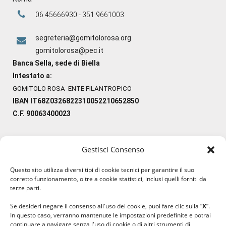
06 45666930 - 351 9661003
segreteria@gomitolorosa.org
gomitolorosa@pec.it
Banca Sella, sede di Biella
Intestato a:
GOMITOLO ROSA ENTE FILANTROPICO
IBAN IT68Z0326822310052210652850
C.F. 90063400023
Gestisci Consenso
#ilfilocheunisce
Questo sito utilizza diversi tipi di cookie tecnici per garantire il suo
#lanaterapia
corretto funzionamento, oltre a cookie statistici, inclusi quelli forniti da
#gomitolorosa
terze parti.
#ilcaloredellempatia
Se desideri negare il consenso all'uso dei cookie, puoi fare clic sulla “
X
”.
In questo caso, verranno mantenute le impostazioni predefinite e potrai
continuare a navigare senza l'uso di cookie o di altri strumenti di