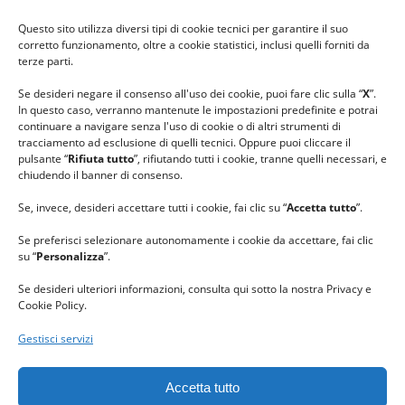
#ilfilocheunisce
Questo sito utilizza diversi tipi di cookie tecnici per garantire il suo
#lanaterapia
corretto funzionamento, oltre a cookie statistici, inclusi quelli forniti da
#gomitolorosa
terze parti.
#ilcaloredellempatia
Se desideri negare il consenso all'uso dei cookie, puoi fare clic sulla “
X
”.
In questo caso, verranno mantenute le impostazioni predefinite e potrai
continuare a navigare senza l'uso di cookie o di altri strumenti di
tracciamento ad esclusione di quelli tecnici. Oppure puoi cliccare il
pulsante “
Rifiuta tutto
”, rifiutando tutti i cookie, tranne quelli necessari, e
chiudendo il banner di consenso.
Se, invece, desideri accettare tutti i cookie, fai clic su “
Accetta tutto
”.
Se preferisci selezionare autonomamente i cookie da accettare, fai clic
su “
Personalizza
”.
Se desideri ulteriori informazioni, consulta qui sotto la nostra Privacy e
Cookie Policy.
Gestisci servizi
GRAZIE al team di REVIEWBOX
per il riconoscimento ricevuto.
Accetta tutto