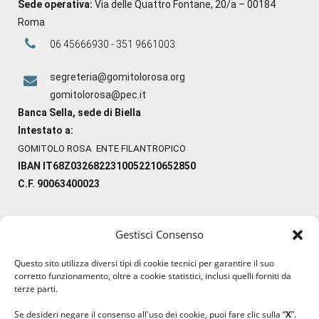
Sede operativa:
Via delle Quattro Fontane, 20/a – 00184
Roma
06 45666930 - 351 9661003
segreteria@gomitolorosa.org
gomitolorosa@pec.it
Banca Sella, sede di Biella
Intestato a:
GOMITOLO ROSA ENTE FILANTROPICO
IBAN IT68Z0326822310052210652850
C.F. 90063400023
Gestisci Consenso
#ilfilocheunisce
Questo sito utilizza diversi tipi di cookie tecnici per garantire il suo
#lanaterapia
corretto funzionamento, oltre a cookie statistici, inclusi quelli forniti da
#gomitolorosa
terze parti.
#ilcaloredellempatia
Se desideri negare il consenso all'uso dei cookie, puoi fare clic sulla “
X
”.