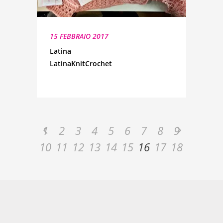
15 FEBBRAIO 2017
Latina
LatinaKnitCrochet
1
2
3
4
5
6
7
8
9
10
11
12
13
14
15
16
17
18