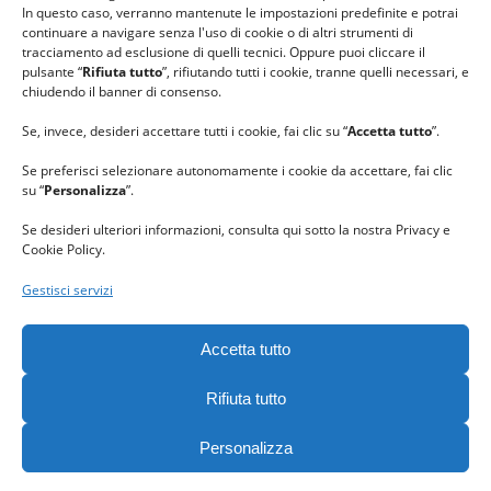
In questo caso, verranno mantenute le impostazioni predefinite e potrai
continuare a navigare senza l'uso di cookie o di altri strumenti di
tracciamento ad esclusione di quelli tecnici. Oppure puoi cliccare il
pulsante “
Rifiuta tutto
”, rifiutando tutti i cookie, tranne quelli necessari, e
chiudendo il banner di consenso.
Se, invece, desideri accettare tutti i cookie, fai clic su “
Accetta tutto
”.
Se preferisci selezionare autonomamente i cookie da accettare, fai clic
su “
Personalizza
”.
Se desideri ulteriori informazioni, consulta qui sotto la nostra Privacy e
Cookie Policy.
Gestisci servizi
GRAZIE al team di REVIEWBOX
per il riconoscimento ricevuto.
Accetta tutto
Rifiuta tutto
Personalizza
Gomitolorosa. Tutti i diritti riservati. - C. F. 90063400023 -
Privacy