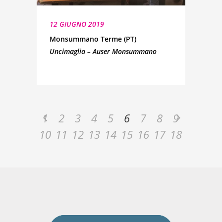
12 GIUGNO 2019
Monsummano Terme (PT)
Uncimaglia – Auser Monsummano
1
2
3
4
5
6
7
8
9
10
11
12
13
14
15
16
17
18