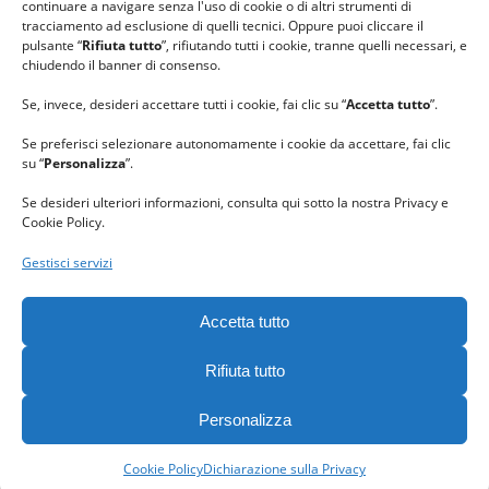
continuare a navigare senza l'uso di cookie o di altri strumenti di
tracciamento ad esclusione di quelli tecnici. Oppure puoi cliccare il
pulsante “
Rifiuta tutto
”, rifiutando tutti i cookie, tranne quelli necessari, e
chiudendo il banner di consenso.
Se, invece, desideri accettare tutti i cookie, fai clic su “
Accetta tutto
”.
Se preferisci selezionare autonomamente i cookie da accettare, fai clic
su “
Personalizza
”.
Se desideri ulteriori informazioni, consulta qui sotto la nostra Privacy e
Cookie Policy.
Gestisci servizi
GRAZIE al team di REVIEWBOX
per il riconoscimento ricevuto.
Accetta tutto
Rifiuta tutto
Personalizza
Gomitolorosa. Tutti i diritti riservati. - C. F. 90063400023 -
Privacy
policy
-
Cookie policy
Cookie Policy
Dichiarazione sulla Privacy