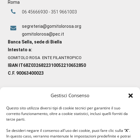
Roma
06 45666930 - 351 9661003
segreteria@gomitolorosa.org
gomitolorosa@pec.it
Banca Sella, sede di Biella
Intestato a:
GOMITOLO ROSA ENTE FILANTROPICO
IBAN IT68Z0326822310052210652850
C.F. 90063400023
Gestisci Consenso
#ilfilocheunisce
Questo sito utilizza diversi tipi di cookie tecnici per garantire il suo
#lanaterapia
corretto funzionamento, oltre a cookie statistici, inclusi quelli forniti da
#gomitolorosa
terze parti.
#ilcaloredellempatia
Se desideri negare il consenso all'uso dei cookie, puoi fare clic sulla “
X
”.
In questo caso, verranno mantenute le impostazioni predefinite e potrai