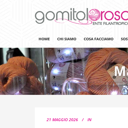
HOME
CHI SIAMO
COSA FACCIAMO
SOS
Ma
Lanaterapia
Ricerca
Sensibilizzazione
Lana&Gomitoli
Giornata della Lana
21 MAGGIO 2026
IN
Gomitolorosa4ARTS