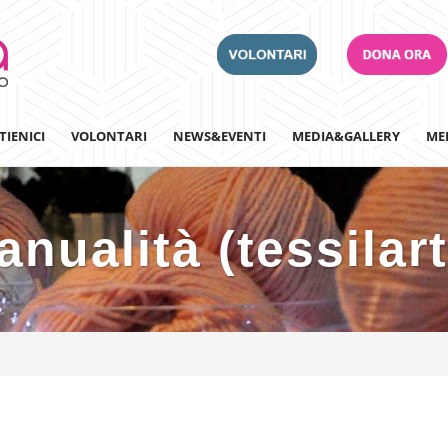
TIENICI
VOLONTARI
NEWS&EVENTI
MEDIA&GALLERY
ME
nualità (tessilar
Adotta un Ospedale
Team Building
Iscriviti alla nostra n