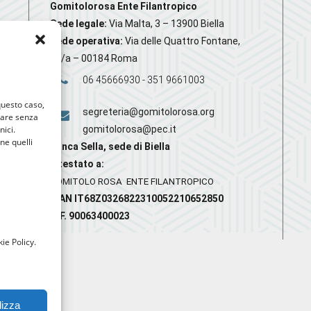
Gomitolorosa Ente Filantropico
Sede legale:
Via Malta, 3 – 13900 Biella
Sede operativa:
Via delle Quattro Fontane,
20/a – 00184 Roma
06 45666930 - 351 9661003
 questo caso,
segreteria@gomitolorosa.org
gare senza
nici.
gomitolorosa@pec.it
nne quelli
Banca Sella, sede di Biella
Intestato a:
GOMITOLO ROSA ENTE FILANTROPICO
IBAN IT68Z0326822310052210652850
C.F. 90063400023
ie Policy.
lizza