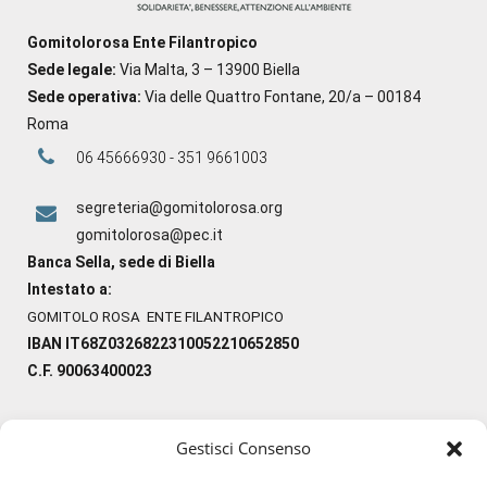
Gomitolorosa Ente Filantropico
Sede legale:
Via Malta, 3 – 13900 Biella
Sede operativa:
Via delle Quattro Fontane, 20/a – 00184
Roma
06 45666930 - 351 9661003
segreteria@gomitolorosa.org
gomitolorosa@pec.it
Banca Sella, sede di Biella
Intestato a:
GOMITOLO ROSA ENTE FILANTROPICO
IBAN IT68Z0326822310052210652850
C.F. 90063400023
Gestisci Consenso
#ilfilocheunisce