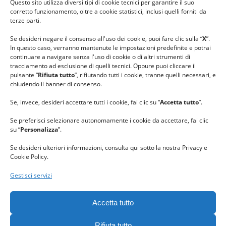
Questo sito utilizza diversi tipi di cookie tecnici per garantire il suo
#lanaterapia
corretto funzionamento, oltre a cookie statistici, inclusi quelli forniti da
#gomitolorosa
terze parti.
#ilcaloredellempatia
Se desideri negare il consenso all'uso dei cookie, puoi fare clic sulla “
X
”.
In questo caso, verranno mantenute le impostazioni predefinite e potrai
continuare a navigare senza l'uso di cookie o di altri strumenti di
tracciamento ad esclusione di quelli tecnici. Oppure puoi cliccare il
pulsante “
Rifiuta tutto
”, rifiutando tutti i cookie, tranne quelli necessari, e
chiudendo il banner di consenso.
Se, invece, desideri accettare tutti i cookie, fai clic su “
Accetta tutto
”.
Se preferisci selezionare autonomamente i cookie da accettare, fai clic
su “
Personalizza
”.
Se desideri ulteriori informazioni, consulta qui sotto la nostra Privacy e
Cookie Policy.
Gestisci servizi
GRAZIE al team di REVIEWBOX
per il riconoscimento ricevuto.
Accetta tutto
Rifiuta tutto