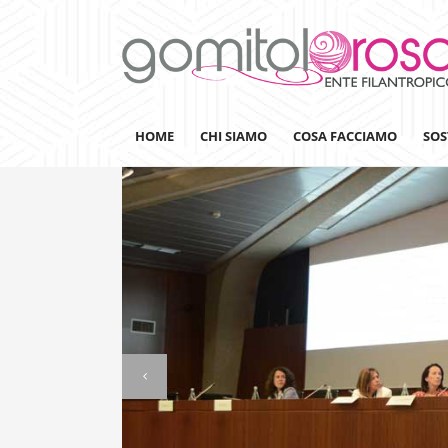
HOME
CHI SIAMO
COSA FACCIAMO
SOS
Lanaterapia
Ricerca
Sensibilizzazione
Lana&Gomitoli
Giornata della Lana
Gomitolorosa4ARTS