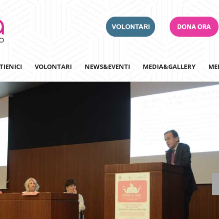
TIENICI
VOLONTARI
NEWS&EVENTI
MEDIA&GALLERY
ME
Adotta un Ospedale
Team Building
Iscriviti alla nostra n