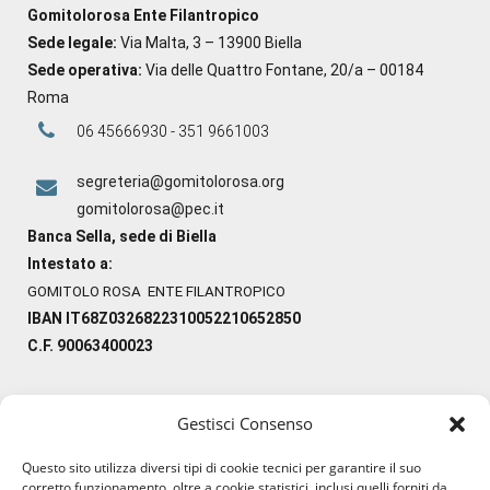
Gomitolorosa Ente Filantropico
Sede legale:
Via Malta, 3 – 13900 Biella
Sede operativa:
Via delle Quattro Fontane, 20/a – 00184
Roma
06 45666930 - 351 9661003
segreteria@gomitolorosa.org
gomitolorosa@pec.it
Banca Sella, sede di Biella
Intestato a:
GOMITOLO ROSA ENTE FILANTROPICO
IBAN IT68Z0326822310052210652850
C.F. 90063400023
Gestisci Consenso
#ilfilocheunisce
Questo sito utilizza diversi tipi di cookie tecnici per garantire il suo
#lanaterapia
corretto funzionamento, oltre a cookie statistici, inclusi quelli forniti da