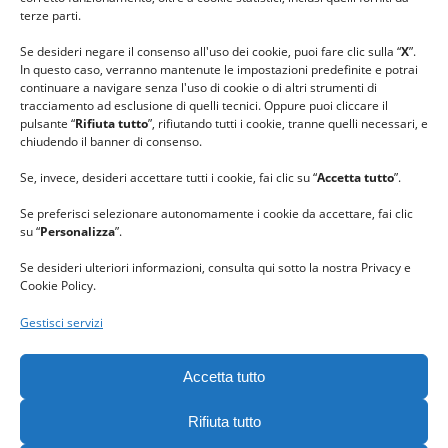
#gomitolorosa
terze parti.
#ilcaloredellempatia
Se desideri negare il consenso all'uso dei cookie, puoi fare clic sulla “
X
”.
In questo caso, verranno mantenute le impostazioni predefinite e potrai
continuare a navigare senza l'uso di cookie o di altri strumenti di
tracciamento ad esclusione di quelli tecnici. Oppure puoi cliccare il
pulsante “
Rifiuta tutto
”, rifiutando tutti i cookie, tranne quelli necessari, e
chiudendo il banner di consenso.
Se, invece, desideri accettare tutti i cookie, fai clic su “
Accetta tutto
”.
Se preferisci selezionare autonomamente i cookie da accettare, fai clic
su “
Personalizza
”.
Se desideri ulteriori informazioni, consulta qui sotto la nostra Privacy e
Cookie Policy.
Gestisci servizi
GRAZIE al team di REVIEWBOX
per il riconoscimento ricevuto.
Accetta tutto
Rifiuta tutto