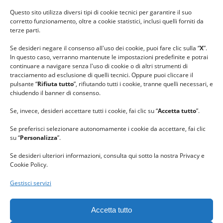
#ilfilocheunisce
Questo sito utilizza diversi tipi di cookie tecnici per garantire il suo
#lanaterapia
corretto funzionamento, oltre a cookie statistici, inclusi quelli forniti da
#gomitolorosa
terze parti.
#ilcaloredellempatia
Se desideri negare il consenso all'uso dei cookie, puoi fare clic sulla “
X
”.
In questo caso, verranno mantenute le impostazioni predefinite e potrai
continuare a navigare senza l'uso di cookie o di altri strumenti di
tracciamento ad esclusione di quelli tecnici. Oppure puoi cliccare il
pulsante “
Rifiuta tutto
”, rifiutando tutti i cookie, tranne quelli necessari, e
chiudendo il banner di consenso.
Se, invece, desideri accettare tutti i cookie, fai clic su “
Accetta tutto
”.
Se preferisci selezionare autonomamente i cookie da accettare, fai clic
su “
Personalizza
”.
Se desideri ulteriori informazioni, consulta qui sotto la nostra Privacy e
Cookie Policy.
Gestisci servizi
GRAZIE al team di REVIEWBOX
per il riconoscimento ricevuto.
Accetta tutto