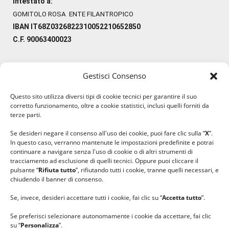
Intestato a:
GOMITOLO ROSA ENTE FILANTROPICO
IBAN IT68Z0326822310052210652850
C.F. 90063400023
Gestisci Consenso
#ilfilocheunisce
Questo sito utilizza diversi tipi di cookie tecnici per garantire il suo
#lanaterapia
corretto funzionamento, oltre a cookie statistici, inclusi quelli forniti da
#gomitolorosa
terze parti.
#ilcaloredellempatia
Se desideri negare il consenso all'uso dei cookie, puoi fare clic sulla “
X
”.
In questo caso, verranno mantenute le impostazioni predefinite e potrai
continuare a navigare senza l'uso di cookie o di altri strumenti di
tracciamento ad esclusione di quelli tecnici. Oppure puoi cliccare il
pulsante “
Rifiuta tutto
”, rifiutando tutti i cookie, tranne quelli necessari, e
chiudendo il banner di consenso.
Se, invece, desideri accettare tutti i cookie, fai clic su “
Accetta tutto
”.
Se preferisci selezionare autonomamente i cookie da accettare, fai clic
su “
Personalizza
”.