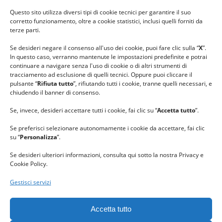
#ilfilocheunisce
Questo sito utilizza diversi tipi di cookie tecnici per garantire il suo
#lanaterapia
corretto funzionamento, oltre a cookie statistici, inclusi quelli forniti da
#gomitolorosa
terze parti.
#ilcaloredellempatia
Se desideri negare il consenso all'uso dei cookie, puoi fare clic sulla “
X
”.
In questo caso, verranno mantenute le impostazioni predefinite e potrai
continuare a navigare senza l'uso di cookie o di altri strumenti di
tracciamento ad esclusione di quelli tecnici. Oppure puoi cliccare il
pulsante “
Rifiuta tutto
”, rifiutando tutti i cookie, tranne quelli necessari, e
chiudendo il banner di consenso.
Se, invece, desideri accettare tutti i cookie, fai clic su “
Accetta tutto
”.
Se preferisci selezionare autonomamente i cookie da accettare, fai clic
su “
Personalizza
”.
Se desideri ulteriori informazioni, consulta qui sotto la nostra Privacy e
Cookie Policy.
Gestisci servizi
GRAZIE al team di REVIEWBOX
per il riconoscimento ricevuto.
Accetta tutto