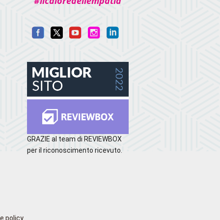
#ilcaloredellempatia
GRAZIE al team di REVIEWBOX
per il riconoscimento ricevuto.
e policy