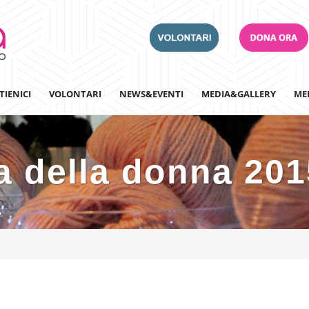
TIENICI
VOLONTARI
NEWS&EVENTI
MEDIA&GALLERY
ME
a della donna 201
Adotta un Ospedale
Team Building
Iscriviti alla nostra n