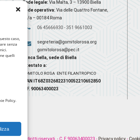
Sede legale:
Via Malta, 3 – 13900 Biella
Sede operativa:
Via delle Quattro Fontane,
20/a – 00184 Roma
06 45666930 - 351 9661003
 questo caso,
segreteria@gomitolorosa.org
gare senza
nici.
gomitolorosa@pec.it
nne quelli
Banca Sella, sede di Biella
Intestato a:
GOMITOLO ROSA ENTE FILANTROPICO
IBAN IT68Z0326822310052210652850
C.F. 90063400023
ie Policy.
lizza
rosa. Tutti i diritti riservati. - C. F. 90063400023 -
Privacy policy
-
Cooki