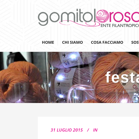
HOME
CHI SIAMO
COSA FACCIAMO
SOS
fest
Lanaterapia
Ricerca
Sensibilizzazione
Lana&Gomitoli
Giornata della Lana
31 LUGLIO 2015
IN
Gomitolorosa4ARTS