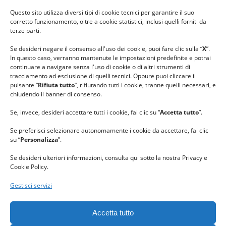
#ilfilocheunisce
Questo sito utilizza diversi tipi di cookie tecnici per garantire il suo
#lanaterapia
corretto funzionamento, oltre a cookie statistici, inclusi quelli forniti da
#gomitolorosa
terze parti.
#ilcaloredellempatia
Se desideri negare il consenso all'uso dei cookie, puoi fare clic sulla “
X
”.
In questo caso, verranno mantenute le impostazioni predefinite e potrai
continuare a navigare senza l'uso di cookie o di altri strumenti di
tracciamento ad esclusione di quelli tecnici. Oppure puoi cliccare il
pulsante “
Rifiuta tutto
”, rifiutando tutti i cookie, tranne quelli necessari, e
chiudendo il banner di consenso.
Se, invece, desideri accettare tutti i cookie, fai clic su “
Accetta tutto
”.
Se preferisci selezionare autonomamente i cookie da accettare, fai clic
su “
Personalizza
”.
Se desideri ulteriori informazioni, consulta qui sotto la nostra Privacy e
Cookie Policy.
Gestisci servizi
GRAZIE al team di REVIEWBOX
per il riconoscimento ricevuto.
Accetta tutto