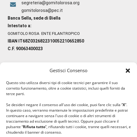
segreteria@gomitolorosa.org
gomitolorosa@pec.it
Banca Sella, sede di Biella
Intestato a:
GOMITOLO ROSA ENTE FILANTROPICO
IBAN IT68Z0326822310052210652850
C.F. 90063400023
Gestisci Consenso
#ilfilocheunisce
Questo sito utilizza diversi tipi di cookie tecnici per garantire il suo
#lanaterapia
corretto funzionamento, oltre a cookie statistici, inclusi quelli forniti da
#gomitolorosa
terze parti.
#ilcaloredellempatia
Se desideri negare il consenso all'uso dei cookie, puoi fare clic sulla “
X
”.
In questo caso, verranno mantenute le impostazioni predefinite e potrai
continuare a navigare senza l'uso di cookie o di altri strumenti di
tracciamento ad esclusione di quelli tecnici. Oppure puoi cliccare il
pulsante “
Rifiuta tutto
”, rifiutando tutti i cookie, tranne quelli necessari, e
chiudendo il banner di consenso.