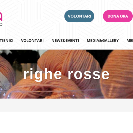
TIENICI
VOLONTARI
NEWS&EVENTI
MEDIA&GALLERY
ME
righe rosse
Adotta un Ospedale
Team Building
Iscriviti alla nostra n