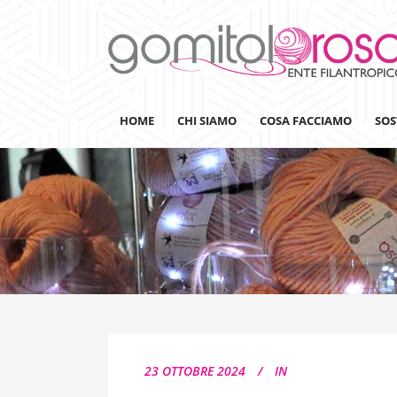
HOME
CHI SIAMO
COSA FACCIAMO
SOS
Lanaterapia
Ricerca
Sensibilizzazione
Lana&Gomitoli
Giornata della Lana
23 OTTOBRE 2024
IN
Gomitolorosa4ARTS