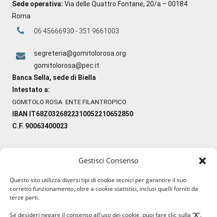
Sede operativa:
Via delle Quattro Fontane, 20/a – 00184
Roma
06 45666930 - 351 9661003
segreteria@gomitolorosa.org
gomitolorosa@pec.it
Banca Sella, sede di Biella
Intestato a:
GOMITOLO ROSA ENTE FILANTROPICO
IBAN IT68Z0326822310052210652850
C.F. 90063400023
Gestisci Consenso
#ilfilocheunisce
Questo sito utilizza diversi tipi di cookie tecnici per garantire il suo
#lanaterapia
corretto funzionamento, oltre a cookie statistici, inclusi quelli forniti da
#gomitolorosa
terze parti.
#ilcaloredellempatia
Se desideri negare il consenso all'uso dei cookie, puoi fare clic sulla “
X
”.