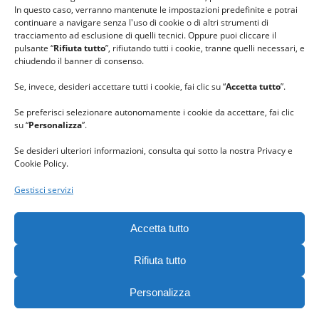
In questo caso, verranno mantenute le impostazioni predefinite e potrai
continuare a navigare senza l'uso di cookie o di altri strumenti di
tracciamento ad esclusione di quelli tecnici. Oppure puoi cliccare il
pulsante “
Rifiuta tutto
”, rifiutando tutti i cookie, tranne quelli necessari, e
chiudendo il banner di consenso.
Se, invece, desideri accettare tutti i cookie, fai clic su “
Accetta tutto
”.
Se preferisci selezionare autonomamente i cookie da accettare, fai clic
su “
Personalizza
”.
Se desideri ulteriori informazioni, consulta qui sotto la nostra Privacy e
Cookie Policy.
Gestisci servizi
GRAZIE al team di REVIEWBOX
per il riconoscimento ricevuto.
Accetta tutto
Rifiuta tutto
Personalizza
Gomitolorosa. Tutti i diritti riservati. - C. F. 90063400023 -
Privacy