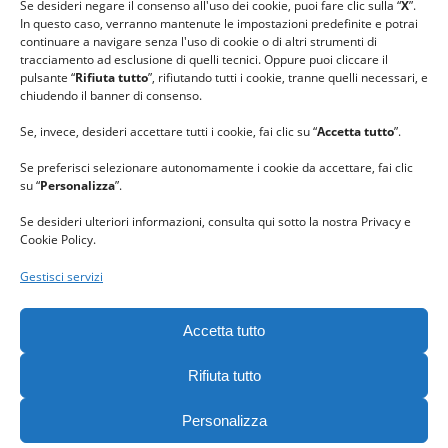
Se desideri negare il consenso all'uso dei cookie, puoi fare clic sulla “
X
”.
In questo caso, verranno mantenute le impostazioni predefinite e potrai
continuare a navigare senza l'uso di cookie o di altri strumenti di
tracciamento ad esclusione di quelli tecnici. Oppure puoi cliccare il
pulsante “
Rifiuta tutto
”, rifiutando tutti i cookie, tranne quelli necessari, e
chiudendo il banner di consenso.
Se, invece, desideri accettare tutti i cookie, fai clic su “
Accetta tutto
”.
Se preferisci selezionare autonomamente i cookie da accettare, fai clic
su “
Personalizza
”.
Se desideri ulteriori informazioni, consulta qui sotto la nostra Privacy e
Cookie Policy.
Gestisci servizi
GRAZIE al team di REVIEWBOX
per il riconoscimento ricevuto.
Accetta tutto
Rifiuta tutto
Personalizza
Gomitolorosa. Tutti i diritti riservati. - C. F. 90063400023 -
Privacy