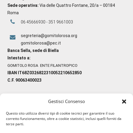
Sede operativa:
Via delle Quattro Fontane, 20/a – 00184
Roma
06 45666930 - 351 9661003
segreteria@gomitolorosa.org
gomitolorosa@pec.it
Banca Sella, sede di Biella
Intestato a:
GOMITOLO ROSA ENTE FILANTROPICO
IBAN IT68Z0326822310052210652850
C.F. 90063400023
Gestisci Consenso
#ilfilocheunisce
Questo sito utilizza diversi tipi di cookie tecnici per garantire il suo
#lanaterapia
corretto funzionamento, oltre a cookie statistici, inclusi quelli forniti da
#gomitolorosa
terze parti.
#ilcaloredellempatia