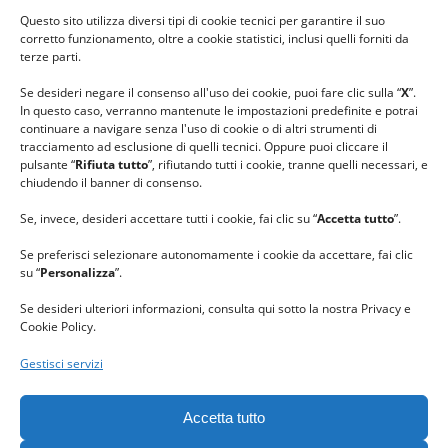
#ilfilocheunisce
Questo sito utilizza diversi tipi di cookie tecnici per garantire il suo
#lanaterapia
corretto funzionamento, oltre a cookie statistici, inclusi quelli forniti da
#gomitolorosa
terze parti.
#ilcaloredellempatia
Se desideri negare il consenso all'uso dei cookie, puoi fare clic sulla “
X
”.
In questo caso, verranno mantenute le impostazioni predefinite e potrai
continuare a navigare senza l'uso di cookie o di altri strumenti di
tracciamento ad esclusione di quelli tecnici. Oppure puoi cliccare il
pulsante “
Rifiuta tutto
”, rifiutando tutti i cookie, tranne quelli necessari, e
chiudendo il banner di consenso.
Se, invece, desideri accettare tutti i cookie, fai clic su “
Accetta tutto
”.
Se preferisci selezionare autonomamente i cookie da accettare, fai clic
su “
Personalizza
”.
Se desideri ulteriori informazioni, consulta qui sotto la nostra Privacy e
Cookie Policy.
Gestisci servizi
GRAZIE al team di REVIEWBOX
per il riconoscimento ricevuto.
Accetta tutto