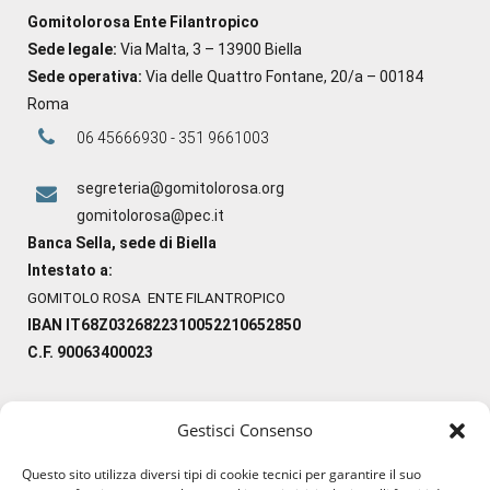
Gomitolorosa Ente Filantropico
Sede legale:
Via Malta, 3 – 13900 Biella
Sede operativa:
Via delle Quattro Fontane, 20/a – 00184
Roma
06 45666930 - 351 9661003
segreteria@gomitolorosa.org
gomitolorosa@pec.it
Banca Sella, sede di Biella
Intestato a:
GOMITOLO ROSA ENTE FILANTROPICO
IBAN IT68Z0326822310052210652850
C.F. 90063400023
Gestisci Consenso
#ilfilocheunisce
Questo sito utilizza diversi tipi di cookie tecnici per garantire il suo
#lanaterapia