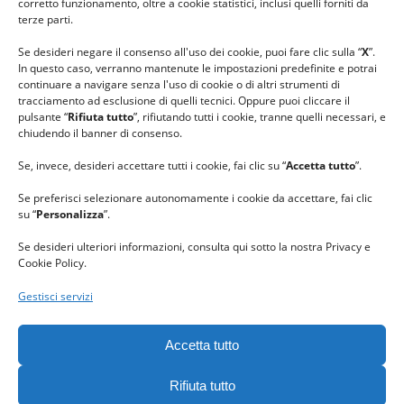
corretto funzionamento, oltre a cookie statistici, inclusi quelli forniti da
#gomitolorosa
terze parti.
#ilcaloredellempatia
Se desideri negare il consenso all'uso dei cookie, puoi fare clic sulla “
X
”.
In questo caso, verranno mantenute le impostazioni predefinite e potrai
continuare a navigare senza l'uso di cookie o di altri strumenti di
tracciamento ad esclusione di quelli tecnici. Oppure puoi cliccare il
pulsante “
Rifiuta tutto
”, rifiutando tutti i cookie, tranne quelli necessari, e
chiudendo il banner di consenso.
Se, invece, desideri accettare tutti i cookie, fai clic su “
Accetta tutto
”.
Se preferisci selezionare autonomamente i cookie da accettare, fai clic
su “
Personalizza
”.
Se desideri ulteriori informazioni, consulta qui sotto la nostra Privacy e
Cookie Policy.
Gestisci servizi
GRAZIE al team di REVIEWBOX
per il riconoscimento ricevuto.
Accetta tutto
Rifiuta tutto