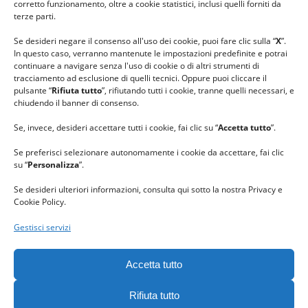
corretto funzionamento, oltre a cookie statistici, inclusi quelli forniti da
#gomitolorosa
terze parti.
#ilcaloredellempatia
Se desideri negare il consenso all'uso dei cookie, puoi fare clic sulla “
X
”.
In questo caso, verranno mantenute le impostazioni predefinite e potrai
continuare a navigare senza l'uso di cookie o di altri strumenti di
tracciamento ad esclusione di quelli tecnici. Oppure puoi cliccare il
pulsante “
Rifiuta tutto
”, rifiutando tutti i cookie, tranne quelli necessari, e
chiudendo il banner di consenso.
Se, invece, desideri accettare tutti i cookie, fai clic su “
Accetta tutto
”.
Se preferisci selezionare autonomamente i cookie da accettare, fai clic
su “
Personalizza
”.
Se desideri ulteriori informazioni, consulta qui sotto la nostra Privacy e
Cookie Policy.
Gestisci servizi
GRAZIE al team di REVIEWBOX
per il riconoscimento ricevuto.
Accetta tutto
Rifiuta tutto