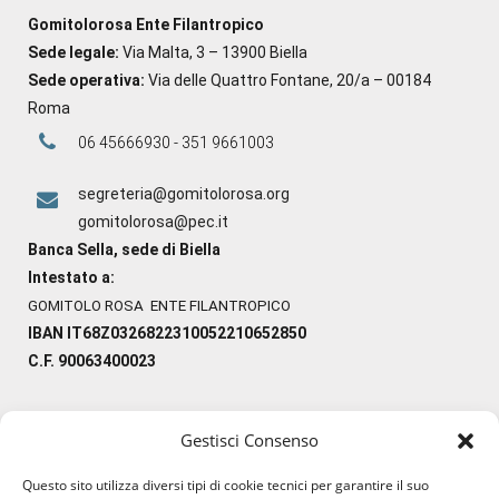
Gomitolorosa Ente Filantropico
Sede legale:
Via Malta, 3 – 13900 Biella
Sede operativa:
Via delle Quattro Fontane, 20/a – 00184
Roma
06 45666930 - 351 9661003
segreteria@gomitolorosa.org
gomitolorosa@pec.it
Banca Sella, sede di Biella
Intestato a:
GOMITOLO ROSA ENTE FILANTROPICO
IBAN IT68Z0326822310052210652850
C.F. 90063400023
Gestisci Consenso
#ilfilocheunisce
Questo sito utilizza diversi tipi di cookie tecnici per garantire il suo
#lanaterapia