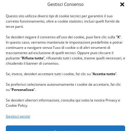
Gestisci Consenso
#ilfilocheunisce
Questo sito utilizza diversi tipi di cookie tecnici per garantire il suo
#lanaterapia
corretto funzionamento, oltre a cookie statistici, inclusi quelli forniti da
#gomitolorosa
terze parti.
#ilcaloredellempatia
Se desideri negare il consenso all'uso dei cookie, puoi fare clic sulla “
X
”.
In questo caso, verranno mantenute le impostazioni predefinite e potrai
continuare a navigare senza l'uso di cookie o di altri strumenti di
tracciamento ad esclusione di quelli tecnici. Oppure puoi cliccare il
pulsante “
Rifiuta tutto
”, rifiutando tutti i cookie, tranne quelli necessari, e
chiudendo il banner di consenso.
Se, invece, desideri accettare tutti i cookie, fai clic su “
Accetta tutto
”.
Se preferisci selezionare autonomamente i cookie da accettare, fai clic
su “
Personalizza
”.
Se desideri ulteriori informazioni, consulta qui sotto la nostra Privacy e
Cookie Policy.
Gestisci servizi
GRAZIE al team di REVIEWBOX
per il riconoscimento ricevuto.