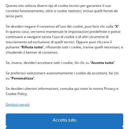
#ilfilocheunisce
Questo sito utilizza diversi tipi di cookie tecnici per garantire il suo
#lanaterapia
corretto funzionamento, oltre a cookie statistici, inclusi quelli forniti da
#gomitolorosa
terze parti.
#ilcaloredellempatia
Se desideri negare il consenso all'uso dei cookie, puoi fare clic sulla “
X
”.
In questo caso, verranno mantenute le impostazioni predefinite e potrai
continuare a navigare senza l'uso di cookie o di altri strumenti di
tracciamento ad esclusione di quelli tecnici. Oppure puoi cliccare il
pulsante “
Rifiuta tutto
”, rifiutando tutti i cookie, tranne quelli necessari, e
chiudendo il banner di consenso.
Se, invece, desideri accettare tutti i cookie, fai clic su “
Accetta tutto
”.
Se preferisci selezionare autonomamente i cookie da accettare, fai clic
su “
Personalizza
”.
Se desideri ulteriori informazioni, consulta qui sotto la nostra Privacy e
Cookie Policy.
Gestisci servizi
GRAZIE al team di REVIEWBOX
per il riconoscimento ricevuto.
Accetta tutto