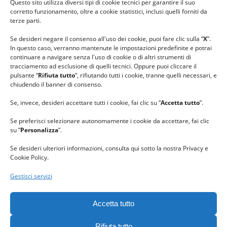
Questo sito utilizza diversi tipi di cookie tecnici per garantire il suo
#lanaterapia
corretto funzionamento, oltre a cookie statistici, inclusi quelli forniti da
#gomitolorosa
terze parti.
#ilcaloredellempatia
Se desideri negare il consenso all'uso dei cookie, puoi fare clic sulla “
X
”.
In questo caso, verranno mantenute le impostazioni predefinite e potrai
continuare a navigare senza l'uso di cookie o di altri strumenti di
tracciamento ad esclusione di quelli tecnici. Oppure puoi cliccare il
pulsante “
Rifiuta tutto
”, rifiutando tutti i cookie, tranne quelli necessari, e
chiudendo il banner di consenso.
Se, invece, desideri accettare tutti i cookie, fai clic su “
Accetta tutto
”.
Se preferisci selezionare autonomamente i cookie da accettare, fai clic
su “
Personalizza
”.
Se desideri ulteriori informazioni, consulta qui sotto la nostra Privacy e
Cookie Policy.
Gestisci servizi
GRAZIE al team di REVIEWBOX
per il riconoscimento ricevuto.
Accetta tutto
Rifiuta tutto