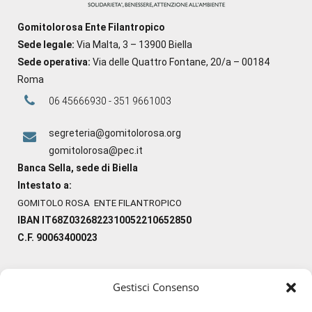
Gomitolorosa Ente Filantropico
Sede legale:
Via Malta, 3 – 13900 Biella
Sede operativa:
Via delle Quattro Fontane, 20/a – 00184
Roma
06 45666930 - 351 9661003
segreteria@gomitolorosa.org
gomitolorosa@pec.it
Banca Sella, sede di Biella
Intestato a:
GOMITOLO ROSA ENTE FILANTROPICO
IBAN IT68Z0326822310052210652850
C.F. 90063400023
Gestisci Consenso
#ilfilocheunisce