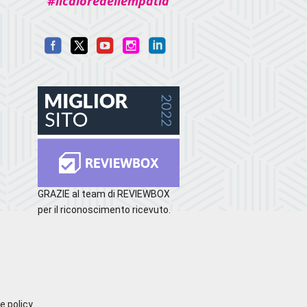
#ilcaloredellempatia
GRAZIE al team di REVIEWBOX
per il riconoscimento ricevuto.
e policy