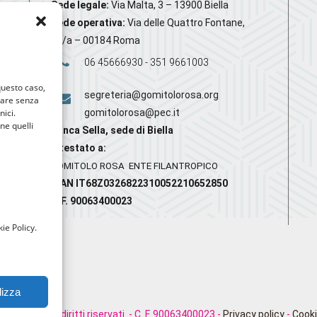
Sede legale:
Via Malta, 3 – 13900 Biella
Sede operativa:
Via delle Quattro Fontane,
20/a – 00184 Roma
06 45666930 - 351 9661003
 questo caso,
segreteria@gomitolorosa.org
gare senza
nici.
gomitolorosa@pec.it
nne quelli
Banca Sella, sede di Biella
Intestato a:
GOMITOLO ROSA ENTE FILANTROPICO
IBAN IT68Z0326822310052210652850
C.F. 90063400023
ie Policy.
lizza
rosa. Tutti i diritti riservati. - C. F. 90063400023 -
Privacy policy
-
Cooki