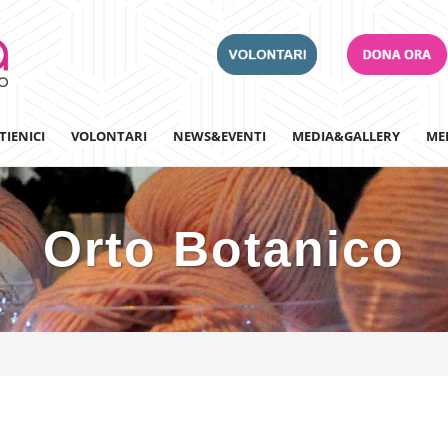
TIENICI
VOLONTARI
NEWS&EVENTI
MEDIA&GALLERY
ME
Orto Botanico
Adotta un Ospedale
Team Building
Iscriviti alla nostra n