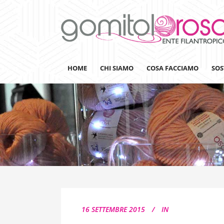
HOME
CHI SIAMO
COSA FACCIAMO
SOS
Lanaterapia
Ricerca
Sensibilizzazione
Lana&Gomitoli
Giornata della Lana
16 SETTEMBRE 2015
IN
Gomitolorosa4ARTS